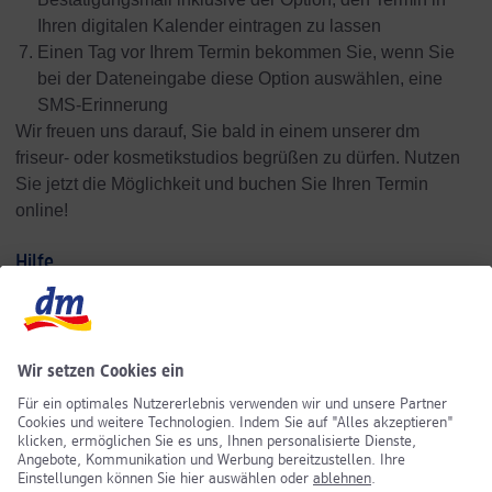
Ihren digitalen Kalender eintragen zu lassen
Einen Tag vor Ihrem Termin bekommen Sie, wenn Sie
bei der Dateneingabe diese Option auswählen, eine
SMS-Erinnerung
Wir freuen uns darauf, Sie bald in einem unserer dm
friseur- oder kosmetikstudios begrüßen zu dürfen. Nutzen
Sie jetzt die Möglichkeit und buchen Sie Ihren Termin
online!
Hilfe
FAQs
Kontakt
PAYBACK
Rechtliches
© 2026 dm drogerie markt GmbH Schönheit, Friseur &
Kosmetik, Pflege, Baby & Kind, bewusste Ernährung und
vieles mehr.
Impressum
Datenschutz
Einwilligungsverwaltung
AGB